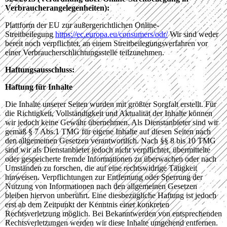
Verbraucherangelegenheiten):
Plattform der EU zur außergerichtlichen Online-
Streitbeilegung
https://ec.europa.eu/consumers/odr/
Wir sind weder
bereit noch verpflichtet, an einem Streitbeilegungsverfahren vor
einer Verbraucherschlichtungsstelle teilzunehmen.
Haftungsausschluss:
Haftung für Inhalte
Die Inhalte unserer Seiten wurden mit größter Sorgfalt erstellt. Für
die Richtigkeit, Vollständigkeit und Aktualität der Inhalte können
wir jedoch keine Gewähr übernehmen. Als Dienstanbieter sind wir
gemäß § 7 Abs.1 TMG für eigene Inhalte auf diesen Seiten nach
den allgemeinen Gesetzen verantwortlich. Nach §§ 8 bis 10 TMG
sind wir als Dienstanbieter jedoch nicht verpflichtet, übermittelte
oder gespeicherte fremde Informationen zu überwachen oder nach
Umständen zu forschen, die auf eine rechtswidrige Tätigkeit
hinweisen. Verpflichtungen zur Entfernung oder Sperrung der
Nutzung von Informationen nach den allgemeinen Gesetzen
bleiben hiervon unberührt. Eine diesbezügliche Haftung ist jedoch
erst ab dem Zeitpunkt der Kenntnis einer konkreten
Rechtsverletzung möglich. Bei Bekanntwerden von entsprechenden
Rechtsverletzungen werden wir diese Inhalte umgehend entfernen.