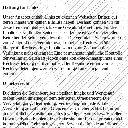
Haftung für Links
Unser Angebot enthält Links zu externen Webseiten Dritter, auf
deren Inhalte wir keinen Einfluss haben. Deshalb können wir für
diese fremden Inhalte auch keine Gewähr übernehmen. Für die
Inhalte der verlinkten Seiten ist stets der jeweilige Anbieter oder
Betreiber der Seiten verantwortlich. Die verlinkten Seiten wurden
zum Zeitpunkt der Verlinkung auf mögliche Rechtsverstöße
überprüft. Rechtswidrige Inhalte waren zum Zeitpunkt der
Verlinkung nicht erkennbar. Eine permanente inhaltliche Kontrolle
der verlinkten Seiten ist jedoch ohne konkrete Anhaltspunkte einer
Rechtsverletzung nicht zumutbar. Bei Bekanntwerden von
Rechtsverletzungen werden wir derartige Links umgehend
entfernen.
Urheberrecht
Die durch die Seitenbetreiber erstellten Inhalte und Werke auf
diesen Seiten unterliegen dem deutschen Urheberrecht. Die
Vervielfältigung, Bearbeitung, Verbreitung und jede Art der
Verwertung außerhalb der Grenzen des Urheberrechtes bedürfen
der schriftlichen Zustimmung des jeweiligen Autors bzw. Erstellers.
Downloads und Kopien dieser Seite sind nur für den privaten, nicht
kommerziellen Gebrauch gestattet. Soweit die Inhalte auf dieser