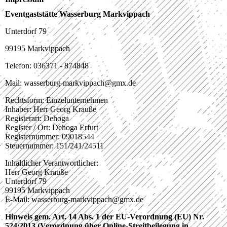
Eventgaststätte Wasserburg Markvippach
Unterdorf 79
99195 Markvippach
Telefon: 036371 - 874848
Mail: wasserburg-markvippach@gmx.de
Rechtsform: Einzelunternehmen
Inhaber: Herr Georg Krauße
Registerart: Dehoga
Register / Ort: Dehoga Erfurt
Registernummer: 09018544
Steuernummer: 151/241/24511
Inhaltlicher Verantwortlicher:
Herr Georg Krauße
Unterdorf 79
99195 Markvippach
E-Mail: wasserburg-markvippach@gmx.de
Hinweis gem. Art. 14 Abs. 1 der EU-Verordnung (EU) Nr.
524/2013 (Verordnung über Online-Streitbeilegung in