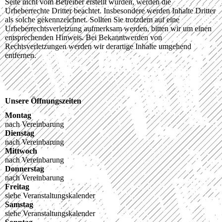
Seite nicht vom Betreiber erstellt wurden, werden die
Urheberrechte Dritter beachtet. Insbesondere werden Inhalte Dritter
als solche gekennzeichnet. Sollten Sie trotzdem auf eine
Urheberrechtsverletzung aufmerksam werden, bitten wir um einen
entsprechenden Hinweis. Bei Bekanntwerden von
Rechtsverletzungen werden wir derartige Inhalte umgehend
entfernen.
Unsere Öffnungszeiten
Montag
nach Vereinbarung
Dienstag
nach Vereinbarung
Mittwoch
nach Vereinbarung
Donnerstag
nach Vereinbarung
Freitag
siehe Veranstaltungskalender
Samstag
siehe Veranstaltungskalender