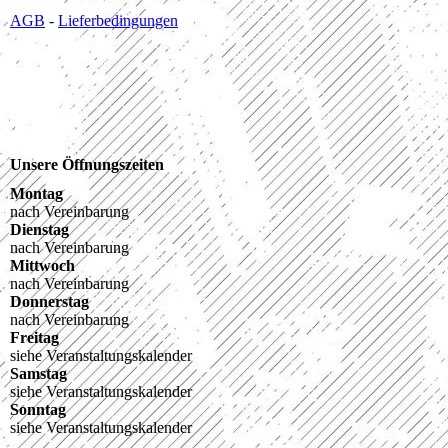
AGB
-
Lieferbedingungen
Unsere Öffnungszeiten
Montag
nach Vereinbarung
Dienstag
nach Vereinbarung
Mittwoch
nach Vereinbarung
Donnerstag
nach Vereinbarung
Freitag
siehe Veranstaltungskalender
Samstag
siehe Veranstaltungskalender
Sonntag
siehe Veranstaltungskalender