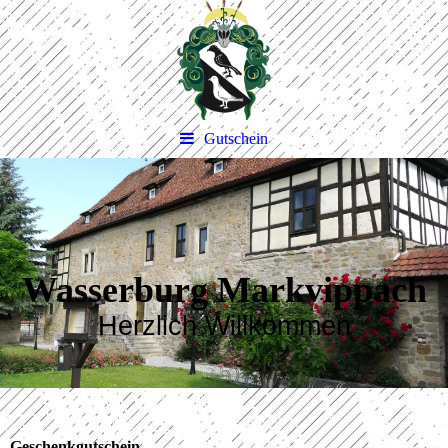
Gutschein
Wasserburg Markvippach
Herzlich Willkommen
Geschenkgutschein