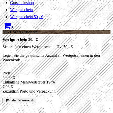
Gutscheinshop
Wertgutschein
Wertgutschein 50,- €
0
50,- € Wertgutschein
Wertgutschein 50,- €
Sie erhalten einen Wertgutschein iHv. 50,- €
Legen Sie die gewünschte Anzahl an Wertgutscheinen in den
Warenkorb.
Preis:
50,00 €
Enthaltene Mehrwertsteuer 19 %
7,98 €
Zuzüglich Porto und Verpackung.
In den Warenkorb