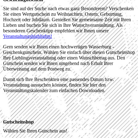
Sie sind auf der Suche nach etwas ganz Besonderem? Verschenken
Sie einen Wertgutschein zu Weihnachten, Ostern, Geburtstag,
Hochzeit oder Jubiläum. Genießen Sie gemeinsame Zeit mit Ihren
Lieben und buchen Sie sich in Ihre Wunschveranstaltung. Als
besonderen Geschenktipp empfehlen wir Ihnen unsere
Veranstaltungshighlights!
Gern senden wir Ihnen einen hochwertigen Wasserburg -
Geschenkgutschein. Wählen Sie einfach über diesen Gutscheinshop
Ihre Lieblingsveranstaltung oder einen Wunschbetrag aus. Den
Gutschein senden wir Ihnen umgehend nach Erhalt Ihrer
Überweisung auf dem Postweg zu.
Damit sich Ihre Beschenkten eine passendes Datum bzw.
Veranstaltung aussuchen können, finden Sie hier den
Veranstaltungskalender zum einfachen Downloaden.
Gutscheinshop
Wählen Sie Ihren Gutschein aus!