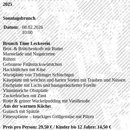
2025
Sonntagsbrunch
Datum:
08.02.2026
10:00
Brunch Time Leckerein
Brot- & Brötchenkorb mit Butter
Marmelade und Nugatcreme
Rührei
Gebratene Frühstückswürstchen
Hackbällchen mit Käse
Wurstplatte von Thüringer Schlachtgut
Käseplatte mit weichen und harten Sorten mit Trauben und Nüssen
Fischplatte mit Lachs und hausgeräucherter Forelle
Vitaminreiche Obstplatte
Zuckerkuchen mit Zimt
Roter & grüner Wackelpudding mit Vanillesoße
Aus der warmen Küche:
Gulasch mit Spätzle
Fitnesspfanne – knackiges Grillgemüse mit Pilzen
Preis pro Person: 29,50 € / Kinder bis 12 Jahre: 14,50 €