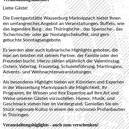
Liebe Gäste!
Die Eventgaststätte Wasserburg Markvippach bietet Ihnen
ein umfangreiches Angebot an Veranstaltungen. Buffets, wie
das legandäre Burg-, das Thüringische-, das Spanische-, das
Tschechische- oder gar Nostalgischebuffet, sind gern
gebuchte Sonntagsangebote.
Es werden aber auch kulinarische Highlights geboten, die
man am liebsten mit seinem Partner, der Familie oder den
Freunden bucht. Hierzu zählen alljährlich der Valentinstag,
Ostern, Vatertag, Frauentag, Schuleinführung, Martinsgans,
Advents- und Weihnachtenveranstaltungen.
Als besonderes Highlight bieten wir Künstlern und Experten
in der Wasserburg Markvippach die Möglichkeit, Ihr
Programm, Ihr Wissen und Ihre Expertise auf Ihre Art und
Weise unseren Gästen vorzustellen. Humor, Musik, und
Geschmack stehen hier im Vordergrund. Genießen Sie ein
Stück regionale Kultur in einem der schönsten Profanbauten
in Thüringen.
Veranstaltungshiglights - auch zum verschenken!